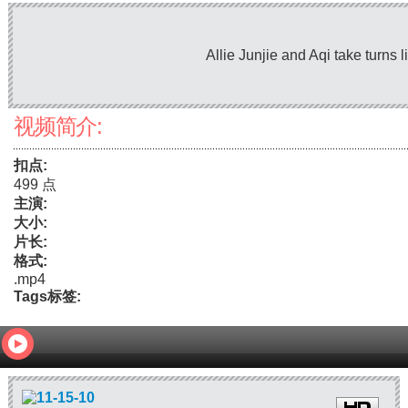
Allie Junjie and Aqi take turns 
视频简介:
扣点:
499 点
主演:
大小:
片长:
格式:
.mp4
Tags标签: